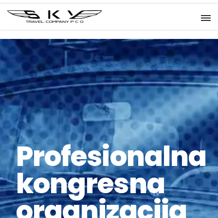
P
r
o
f
e
s
i
o
n
a
l
n
a
k
o
n
g
r
e
s
n
a
o
r
g
a
n
i
z
a
c
i
j
a